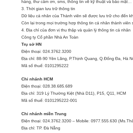
hàng, thư cảm ơn, sms, thông tin về kỹ thuật và bảo mật…
3. Thời gian lưu trữ thông tin
Dữ liệu cá nhân của Thành viên sẽ được lưu trữ cho đến kh
Còn lại trong mọi trường hợp thông tin cá nhân thành viê
4. Địa chỉ của đơn vị thu thập và quản lý thông tin cá nhân
Công ty Cổ phần Nhà An Toàn
Trụ sở HN
Điện thoại: 024.3762.3200
Địa chỉ: 88-90 Yên Lãng, P.Thịnh Quang, Q.Đống Đa, Hà N
Mã số thuế: 0101295222
Chi nhánh HCM
Điện thoại: 028.38.685.689
Địa chỉ: 319 Lý Thường Kiệt (Nhà D11), P15, Q11, HCM
Mã số thuế: 0101295222-001
Chi nhánh miền Trung
Điện thoại: 024.3762.3200 – Mobile: 0977.555.630 (Ms.Th
Địa chỉ: TP. Đà Nẵng