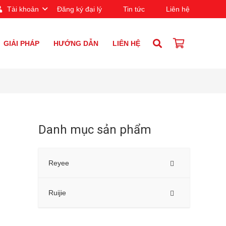
Tài khoản
Đăng ký đại lý
Tin tức
Liên hệ
GIẢI PHÁP
HƯỚNG DẪN
LIÊN HỆ
Danh mục sản phẩm
Reyee
Ruijie