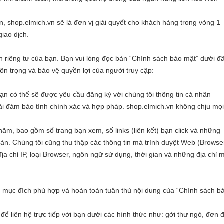
ến, shop.elmich.vn sẽ là đơn vị giải quyết cho khách hàng trong vòng 1
giao dịch.
 riêng tư của bạn. Bạn vui lòng đọc bản “Chính sách bảo mật” dưới đ
n trọng và bảo vệ quyền lợi của người truy cập:
bạn có thể sẽ được yêu cầu đăng ký với chúng tôi thông tin cá nhân
phải đảm bảo tính chính xác và hợp pháp. shop.elmich.vn không chịu mọi
thăm, bao gồm số trang bạn xem, số links (liên kết) bạn click và những
Toàn. Chúng tôi cũng thu thập các thông tin mà trình duyệt Web (Browse
a chỉ IP, loại Browser, ngôn ngữ sử dụng, thời gian và những địa chỉ 
i mục đích phù hợp và hoàn toàn tuân thủ nội dung của “Chính sách b
 để liên hệ trực tiếp với bạn dưới các hình thức như: gởi thư ngỏ, đơn 