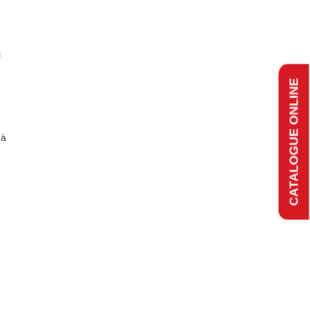
i
CATALOGUE ONLINE
hà