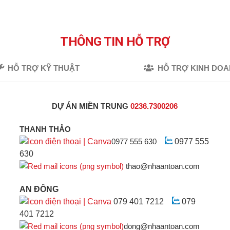
THÔNG TIN HỖ TRỢ
HỖ TRỢ KỸ THUẬT
HỖ TRỢ KINH DO
DỰ ÁN MIỀN TRUNG
0236.7300206
THANH THẢO
0977 555 630
0977 555
630
thao@nhaantoan.com
AN ĐÔNG
079 401 7212
079
401 7212
dong@nhaantoan.com