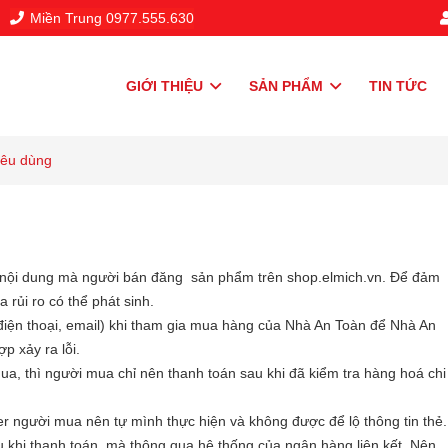
Miền Trung 0977.555.630
GIỚI THIỆU
SẢN PHẨM
TIN TỨC
iêu dùng
về nội dung mà người bán đăng sản phẩm trên shop.elmich.vn. Để đảm
 rủi ro có thể phát sinh.
 điện thoại, email) khi tham gia mua hàng của Nhà An Toàn để Nhà An
p xảy ra lỗi.
a, thì người mua chỉ nên thanh toán sau khi đã kiểm tra hàng hoá chi
er người mua nên tự mình thực hiện và không được để lộ thông tin thẻ.
u khi thanh toán, mà thông qua hệ thống của ngân hàng liên kết. Nên