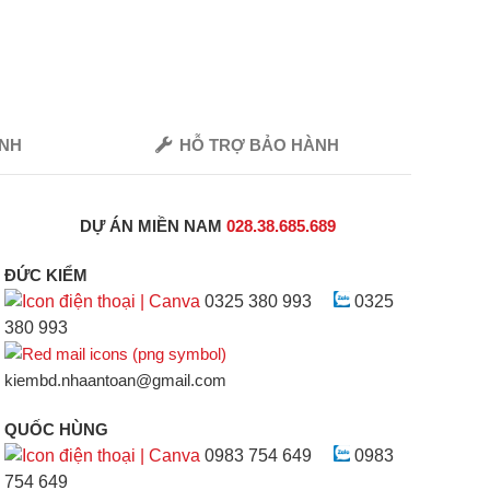
ANH
HỖ TRỢ BẢO HÀNH
DỰ ÁN MIỀN NAM
028.38.685.689
ĐỨC KIỂM
0325 380 993
0325
380 993
kiembd.nhaantoan@gmail.com
QUỐC HÙNG
0983 754 649
0983
754 649