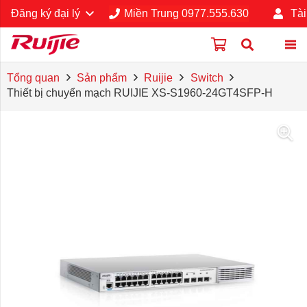
Đăng ký đại lý
Miền Trung 0977.555.630
Tài
Tổng quan
Sản phẩm
Ruijie
Switch
Thiết bị chuyển mạch RUIJIE XS-S1960-24GT4SFP-H