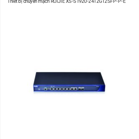
Thiết bị chuyển mạch RUIJIE XS-S1920-24T2GT2SFP-P-E