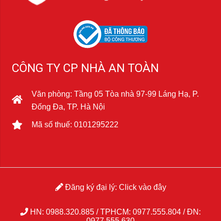
CÔNG TY CP NHÀ AN TOÀN
Văn phòng: Tầng 05 Tòa nhà 97-99 Láng Hạ, P.
Đống Đa, TP. Hà Nội
Mã số thuế: 0101295222
Đăng ký đại lý:
Click vào đây
HN:
0988.320.885
/ TPHCM:
0977.555.804
/ ĐN:
0977.555.630