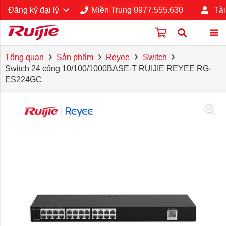
Đăng ký đại lý
Miền Trung 0977.555.630
Tài
Tổng quan
Sản phẩm
Reyee
Switch
Switch 24 cổng 10/100/1000BASE-T RUIJIE REYEE RG-
ES224GC