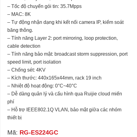
– Tốc độ chuyển gói tin: 35.7Mpps
– MAC: 8K
– Tự động nhận dạng khi kết nối camera IP, kiểm soát
băng thông.
– Tính năng Layer 2: port mirroring, loop protection,
cable detection
– Tính năng bảo mật: broadcast storm suppression, port
speed limit, port isolation
– Chống sét: 4KV
– Kích thước: 440x165x44mm, rack 19 inch
– Nhiệt độ hoạt động: 0°C~40°C
– Dễ dàng quản lý và cấu hình qua Ruijie cloud miến
phí
– Hỗ trợ IEEE802.1Q VLAN, bảo mật giữa các nhóm
thiết bị
Mã:
RG-ES224GC